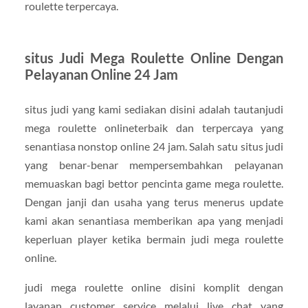
roulette terpercaya.
situs Judi Mega Roulette Online Dengan
Pelayanan Online 24 Jam
situs judi yang kami sediakan disini adalah tautanjudi
mega roulette onlineterbaik dan terpercaya yang
senantiasa nonstop online 24 jam. Salah satu situs judi
yang benar-benar mempersembahkan pelayanan
memuaskan bagi bettor pencinta game mega roulette.
Dengan janji dan usaha yang terus menerus update
kami akan senantiasa memberikan apa yang menjadi
keperluan player ketika bermain judi mega roulette
online.
judi mega roulette online disini komplit dengan
layanan customer service melalui live chat yang