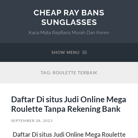
CHEAP RAY BANS
SUNGLASSES
Kaca Mata RayBans Murah Dan Keren
SHOW MENU
TAG:
ROULETTE TERBAIK
Daftar Di situs Judi Online Mega
Roulette Tanpa Rekening Bank
SEPTEMBER 28, 2023
Daftar Di situs Judi Online Mega Roulette