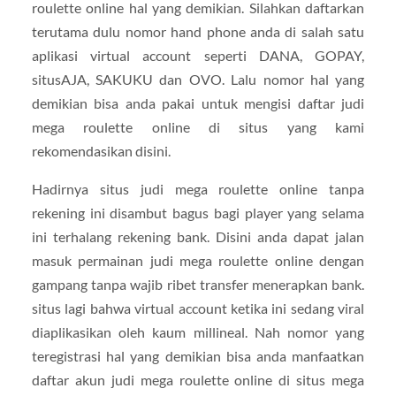
roulette online hal yang demikian. Silahkan daftarkan
terutama dulu nomor hand phone anda di salah satu
aplikasi virtual account seperti DANA, GOPAY,
situsAJA, SAKUKU dan OVO. Lalu nomor hal yang
demikian bisa anda pakai untuk mengisi daftar judi
mega roulette online di situs yang kami
rekomendasikan disini.
Hadirnya situs judi mega roulette online tanpa
rekening ini disambut bagus bagi player yang selama
ini terhalang rekening bank. Disini anda dapat jalan
masuk permainan judi mega roulette online dengan
gampang tanpa wajib ribet transfer menerapkan bank.
situs lagi bahwa virtual account ketika ini sedang viral
diaplikasikan oleh kaum millineal. Nah nomor yang
teregistrasi hal yang demikian bisa anda manfaatkan
daftar akun judi mega roulette online di situs mega