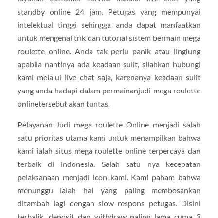
standby online 24 jam. Petugas yang mempunyai
intelektual tinggi sehingga anda dapat manfaatkan
untuk mengenal trik dan tutorial sistem bermain mega
roulette online. Anda tak perlu panik atau linglung
apabila nantinya ada keadaan sulit, silahkan hubungi
kami melalui live chat saja, karenanya keadaan sulit
yang anda hadapi dalam permainanjudi mega roulette
onlinetersebut akan tuntas.
Pelayanan Judi mega roulette Online menjadi salah
satu prioritas utama kami untuk menampilkan bahwa
kami ialah situs mega roulette online terpercaya dan
terbaik di indonesia. Salah satu nya kecepatan
pelaksanaan menjadi icon kami. Kami paham bahwa
menunggu ialah hal yang paling membosankan
ditambah lagi dengan slow respons petugas. Disini
terbalik, deposit dan withdraw paling lama cuma 3