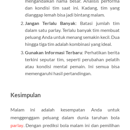
mengandalkan nama besar. Analisis performa
dan kondisi tim saat ini. Kadang, tim yang
dianggap lemah bisa jadi bintang malam.
Jangan Terlalu Banyak
: Batasi jumlah tim
dalam satu parlay. Terlalu banyak tim membuat
peluang Anda untuk menang semakin kecil. Dua
hingga tiga tim adalah kombinasi yang ideal.
Gunakan Informasi Terbaru
: Perhatikan berita
terkini seputar tim, seperti perubahan pelatih
atau kondisi mental pemain. Ini semua bisa
memengaruhi hasil pertandingan.
Kesimpulan
Malam ini adalah kesempatan Anda untuk
menggenggam peluang dalam dunia taruhan bola
parlay
. Dengan prediksi bola malam ini dan pemilihan