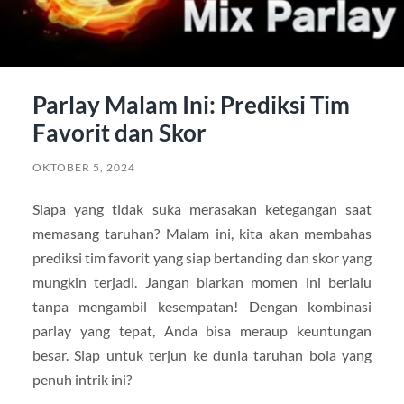
Parlay Malam Ini: Prediksi Tim
Favorit dan Skor
OKTOBER 5, 2024
Siapa yang tidak suka merasakan ketegangan saat
memasang taruhan? Malam ini, kita akan membahas
prediksi tim favorit yang siap bertanding dan skor yang
mungkin terjadi. Jangan biarkan momen ini berlalu
tanpa mengambil kesempatan! Dengan kombinasi
parlay yang tepat, Anda bisa meraup keuntungan
besar. Siap untuk terjun ke dunia taruhan bola yang
penuh intrik ini?