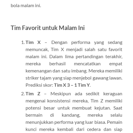
bola malam ini.
Tim Favorit untuk Malam Ini
Tim X
– Dengan performa yang sedang
memuncak, Tim X menjadi salah satu favorit
malam ini. Dalam lima pertandingan terakhir,
mereka berhasil mencatatkan empat
kemenangan dan satu imbang. Mereka memiliki
striker tajam yang siap menjebol gawang lawan.
Prediksi skor:
Tim X 3 – 1 Tim Y
.
Tim Z
– Meskipun ada sedikit keraguan
mengenai konsistensi mereka, Tim Z memiliki
potensi besar untuk membuat kejutan. Saat
bermain di kandang, mereka selalu
menunjukkan performa yang luar biasa. Pemain
kunci mereka kembali dari cedera dan siap