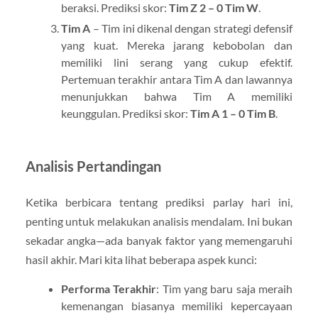
beraksi. Prediksi skor:
Tim Z 2 – 0 Tim W
.
Tim A
– Tim ini dikenal dengan strategi defensif
yang kuat. Mereka jarang kebobolan dan
memiliki lini serang yang cukup efektif.
Pertemuan terakhir antara Tim A dan lawannya
menunjukkan bahwa Tim A memiliki
keunggulan. Prediksi skor:
Tim A 1 – 0 Tim B
.
Analisis Pertandingan
Ketika berbicara tentang prediksi parlay hari ini,
penting untuk melakukan analisis mendalam. Ini bukan
sekadar angka—ada banyak faktor yang memengaruhi
hasil akhir. Mari kita lihat beberapa aspek kunci:
Performa Terakhir
: Tim yang baru saja meraih
kemenangan biasanya memiliki kepercayaan