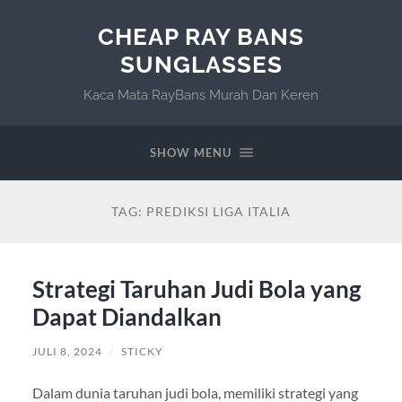
CHEAP RAY BANS
SUNGLASSES
Kaca Mata RayBans Murah Dan Keren
SHOW MENU
TAG:
PREDIKSI LIGA ITALIA
Strategi Taruhan Judi Bola yang
Dapat Diandalkan
JULI 8, 2024
/
STICKY
Dalam dunia taruhan judi bola, memiliki strategi yang