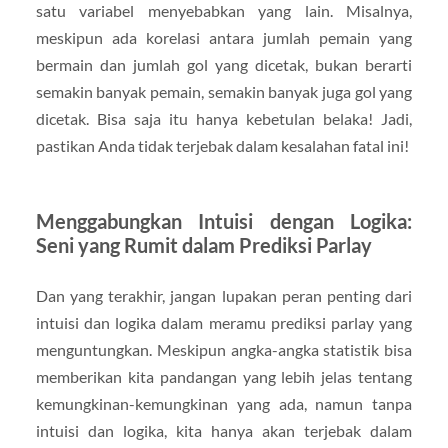
satu variabel menyebabkan yang lain. Misalnya,
meskipun ada korelasi antara jumlah pemain yang
bermain dan jumlah gol yang dicetak, bukan berarti
semakin banyak pemain, semakin banyak juga gol yang
dicetak. Bisa saja itu hanya kebetulan belaka! Jadi,
pastikan Anda tidak terjebak dalam kesalahan fatal ini!
Menggabungkan Intuisi dengan Logika:
Seni yang Rumit dalam Prediksi Parlay
Dan yang terakhir, jangan lupakan peran penting dari
intuisi dan logika dalam meramu prediksi parlay yang
menguntungkan. Meskipun angka-angka statistik bisa
memberikan kita pandangan yang lebih jelas tentang
kemungkinan-kemungkinan yang ada, namun tanpa
intuisi dan logika, kita hanya akan terjebak dalam