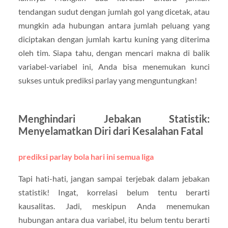
tendangan sudut dengan jumlah gol yang dicetak, atau
mungkin ada hubungan antara jumlah peluang yang
diciptakan dengan jumlah kartu kuning yang diterima
oleh tim. Siapa tahu, dengan mencari makna di balik
variabel-variabel ini, Anda bisa menemukan kunci
sukses untuk prediksi parlay yang menguntungkan!
Menghindari Jebakan Statistik:
Menyelamatkan Diri dari Kesalahan Fatal
prediksi parlay bola hari ini semua liga
Tapi hati-hati, jangan sampai terjebak dalam jebakan
statistik! Ingat, korrelasi belum tentu berarti
kausalitas. Jadi, meskipun Anda menemukan
hubungan antara dua variabel, itu belum tentu berarti