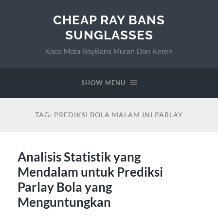
CHEAP RAY BANS
SUNGLASSES
Kaca Mata RayBans Murah Dan Keren
SHOW MENU
TAG:
PREDIKSI BOLA MALAM INI PARLAY
Analisis Statistik yang
Mendalam untuk Prediksi
Parlay Bola yang
Menguntungkan