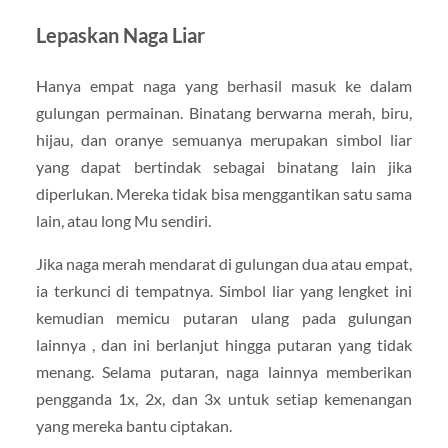
Lepaskan Naga Liar
Hanya empat naga yang berhasil masuk ke dalam
gulungan permainan. Binatang berwarna merah, biru,
hijau, dan oranye semuanya merupakan simbol liar
yang dapat bertindak sebagai binatang lain jika
diperlukan. Mereka tidak bisa menggantikan satu sama
lain, atau long Mu sendiri.
Jika naga merah mendarat di gulungan dua atau empat,
ia terkunci di tempatnya. Simbol liar yang lengket ini
kemudian memicu putaran ulang pada gulungan
lainnya , dan ini berlanjut hingga putaran yang tidak
menang. Selama putaran, naga lainnya memberikan
pengganda 1x, 2x, dan 3x untuk setiap kemenangan
yang mereka bantu ciptakan.