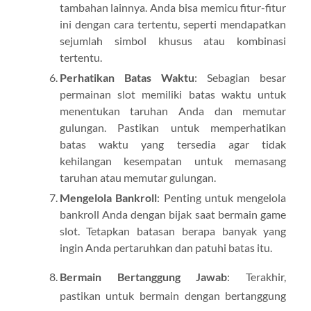
tambahan lainnya. Anda bisa memicu fitur-fitur
ini dengan cara tertentu, seperti mendapatkan
sejumlah simbol khusus atau kombinasi
tertentu.
Perhatikan Batas Waktu
: Sebagian besar
permainan slot memiliki batas waktu untuk
menentukan taruhan Anda dan memutar
gulungan. Pastikan untuk memperhatikan
batas waktu yang tersedia agar tidak
kehilangan kesempatan untuk memasang
taruhan atau memutar gulungan.
Mengelola Bankroll
: Penting untuk mengelola
bankroll Anda dengan bijak saat bermain game
slot. Tetapkan batasan berapa banyak yang
ingin Anda pertaruhkan dan patuhi batas itu.
Bermain Bertanggung Jawab
: Terakhir,
pastikan untuk bermain dengan bertanggung