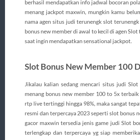
berhasil mendapatkan info jadwal bocoran pola
menang jackpot maxwin, mungkin kamu belu
nama agen situs judi terunengk slot terunengk
bonus new member di awal to kecil di agen Slot 
saat ingin mendapatkan sensational jackpot.
Slot Bonus New Member 100 Di
Jikalau kalian sedang mencari situs judi 
menang bonus new member 100 to 5x terbaik
rtp live tertinggi hingga 98%, maka sangat tepat
resmi dan terpercaya 2023 seperti slot bonus n
gacor maxwin tersedia jenis game judi Slot 
terlengkap dan terpercaya yg siap memberika