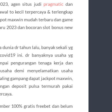
2023, agen situs judi
pragmatic
dan
wal to kecil terpercaya & terlengkap
ckpot maxwin mudah terbaru dan game
rbaru 2023 dan bocoran slot bonus new
unia dr tahun lalu, banyak sekali yg
covid19 ini. dr banyaknya usaha yg
mpai pengurangan tenaga kerja dan
 usaha demi menyelamatkan usaha
paling gampang dapat jackpot maxwin,
engan deposit pulsa termurah pakai
ercaya.
mber 100% gratis freebet dan belum