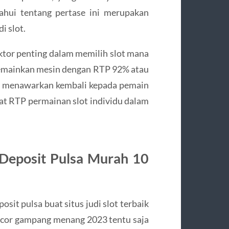
ahui tentang pertase ini merupakan
i slot.
faktor penting dalam memilih slot mana
emainkan mesin dengan RTP 92% atau
u menawarkan kembali kepada pemain
hat RTP permainan slot individu dalam
Deposit Pulsa Murah 10
it pulsa buat situs judi slot terbaik
gacor gampang menang 2023 tentu saja