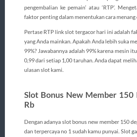
pengembalian ke pemain’ atau ‘RTP’. Menget
faktor penting dalam menentukan cara menang d
Pertase RTP link slot tergacor hari ini adalah 
yang Anda mainkan. Apakah Anda lebih suka m
99%? Jawabannya adalah 99% karena mesin it
0,99 dari setiap 1,00 taruhan. Anda dapat meli
ulasan slot kami.
Slot Bonus New Member 150 
Rb
Dengan adanya slot bonus new member 150 depos
dan terpercaya no 1 sudah kamu punyai. Slot 