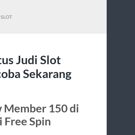
 SLOT
us Judi Slot
coba Sekarang
w Member 150 di
i Free Spin