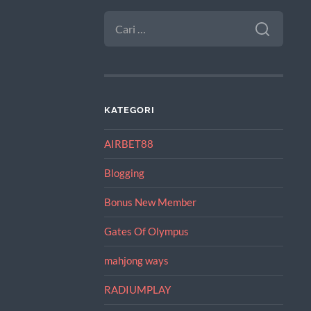
CARI
UNTUK:
KATEGORI
AIRBET88
Blogging
Bonus New Member
Gates Of Olympus
mahjong ways
RADIUMPLAY