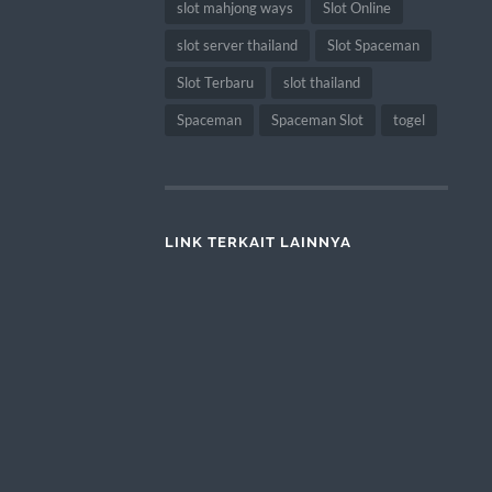
slot mahjong ways
Slot Online
slot server thailand
Slot Spaceman
Slot Terbaru
slot thailand
Spaceman
Spaceman Slot
togel
LINK TERKAIT LAINNYA