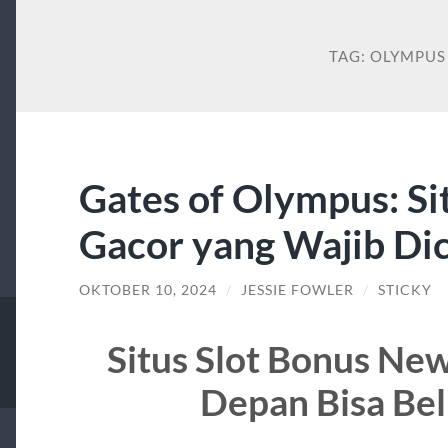
TAG:
OLYMPUS
Gates of Olympus: Sit
Gacor yang Wajib Di
OKTOBER 10, 2024
/
JESSIE FOWLER
/
STICKY
Situs Slot Bonus Ne
Depan Bisa Bel