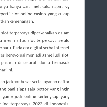
nya hanya cara melakukan spin, yg
erti slot online casino yang cukup
atkan kemenangan.
s slot terpercaya diperkenalkan dalam
 mesin situs slot terpercaya selalu
baru. Pada era digital serba internet
ses berevolusi menjadi game judi slot.
 pasaran di seluruh dunia termasuk
ari ini.
an jackpot besar serta layanan daftar
ng bagi siapa saja bettor yang ingin
 game judi online terlengkap yang
nline terpercaya 2023 di Indonesia,