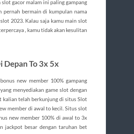
 slot gacor malam ini paling gampang
m pernah bermain di kumpulan nama
 slot 2023. Kalau saja kamu main slot
terpercaya , kamu tidak akan kesulitan
 Depan To 3x 5x
Slot bonus new member 100% gampang
 yang menyediakan game slot dengan
 kalian telah berkunjung di situs Slot
ew member di awal to kecil. Situs slot
bonus new member 100% di awal to 3x
n jackpot besar dengan taruhan bet