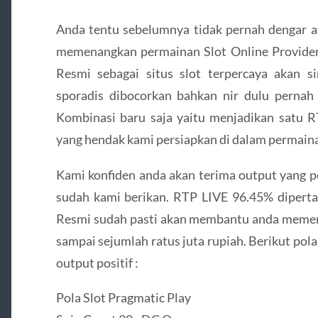
Anda tentu sebelumnya tidak pernah dengar a
memenangkan permainan Slot Online Provider 
Resmi sebagai situs slot terpercaya akan 
sporadis dibocorkan bahkan nir dulu perna
Kombinasi baru saja yaitu menjadikan satu R
yang hendak kami persiapkan di dalam permainan
Kami konfiden anda akan terima output yang po
sudah kami berikan. RTP LIVE 96.45% diper
Resmi sudah pasti akan membantu anda memen
sampai sejumlah ratus juta rupiah. Berikut po
output positif :
Pola Slot Pragmatic Play