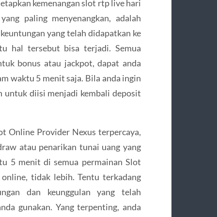
tetapkan kemenangan slot rtp live hari
 yang paling menyenangkan, adalah
 keuntungan yang telah didapatkan ke
u hal tersebut bisa terjadi. Semua
ntuk bonus atau jackpot, dapat anda
am waktu 5 menit saja. Bila anda ingin
 untuk diisi menjadi kembali deposit
t Online Provider Nexus terpercaya,
draw atau penarikan tunai uang yang
tu 5 menit di semua permainan Slot
 online, tidak lebih. Tentu terkadang
tungan dan keunggulan yang telah
anda gunakan. Yang terpenting, anda