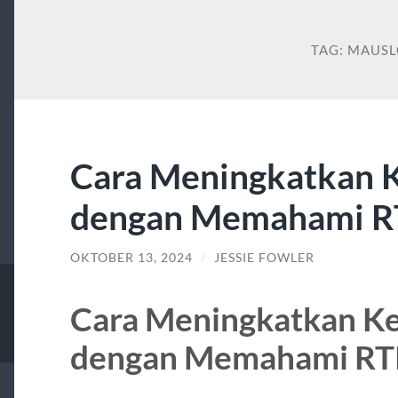
TAG:
MAUSL
Cara Meningkatkan
dengan Memahami RT
OKTOBER 13, 2024
/
JESSIE FOWLER
Cara Meningkatkan 
dengan Memahami RTP