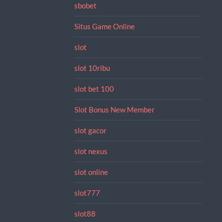
sbobet
Situs Game Online
slot
slot 10ribu
slot bet 100
Slot Bonus New Member
slot gacor
slot nexus
slot online
slot777
slot88