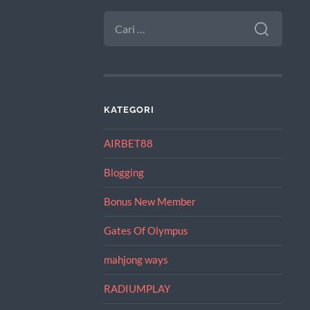
CARI
UNTUK:
KATEGORI
AIRBET88
Blogging
Bonus New Member
Gates Of Olympus
mahjong ways
RADIUMPLAY