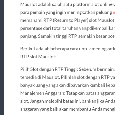
Mauslot adalah salah satu platform slot online 
para pemain yang ingin meningkatkan peluang
m
memahami RTP (Return to Player) slot Mauslot 
persentase dari total taruhan yang dikembalik
panjang. Semakin tinggi RTP, semakin besar po
Berikut adalah beberapa cara untuk meningk
RTP slot Mauslot:
Pilih Slot dengan RTP Tinggi: Sebelum bermain, 
tersedia di Mauslot. Pilihlah slot dengan RTP yan
banyak uang yang akan dibayarkan kembali kep
Manajemen Anggaran: Tetapkan batas anggaran
slot. Jangan melebihi batas ini, bahkan jika 
anggaran yang baik akan membantu Anda menghi