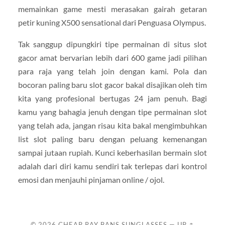
memainkan game mesti merasakan gairah getaran
petir kuning X500 sensational dari Penguasa Olympus.
Tak sanggup dipungkiri tipe permainan di situs slot
gacor amat bervarian lebih dari 600 game jadi pilihan
para raja yang telah join dengan kami. Pola dan
bocoran paling baru slot gacor bakal disajikan oleh tim
kita yang profesional bertugas 24 jam penuh. Bagi
kamu yang bahagia jenuh dengan tipe permainan slot
yang telah ada, jangan risau kita bakal mengimbuhkan
list slot paling baru dengan peluang kemenangan
sampai jutaan rupiah. Kunci keberhasilan bermain slot
adalah dari diri kamu sendiri tak terlepas dari kontrol
emosi dan menjauhi pinjaman online / ojol.
© 2026
CHEAP RAY BANS SUNGLASSES
—
UP ↑