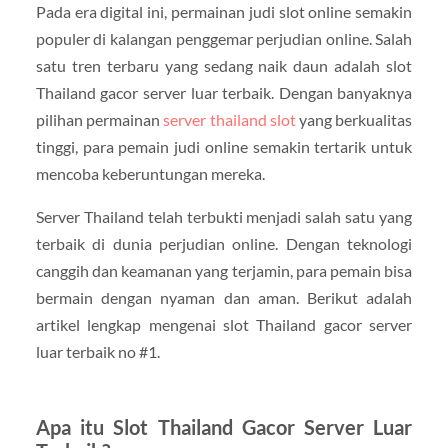
Pada era digital ini, permainan judi slot online semakin
populer di kalangan penggemar perjudian online. Salah
satu tren terbaru yang sedang naik daun adalah slot
Thailand gacor server luar terbaik. Dengan banyaknya
pilihan permainan
server thailand slot
yang berkualitas
tinggi, para pemain judi online semakin tertarik untuk
mencoba keberuntungan mereka.
Server Thailand telah terbukti menjadi salah satu yang
terbaik di dunia perjudian online. Dengan teknologi
canggih dan keamanan yang terjamin, para pemain bisa
bermain dengan nyaman dan aman. Berikut adalah
artikel lengkap mengenai slot Thailand gacor server
luar terbaik no #1.
Apa itu Slot Thailand Gacor Server Luar