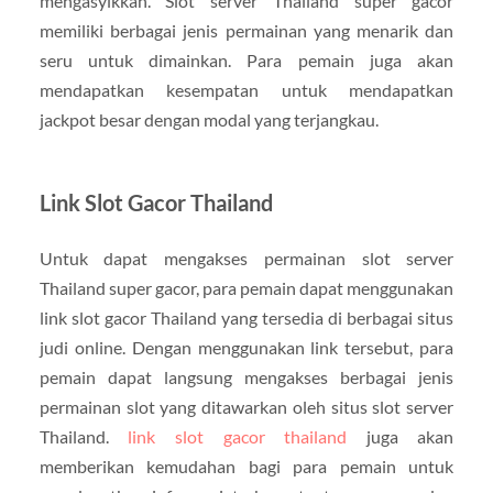
mengasyikkan. Slot server Thailand super gacor
memiliki berbagai jenis permainan yang menarik dan
seru untuk dimainkan. Para pemain juga akan
mendapatkan kesempatan untuk mendapatkan
jackpot besar dengan modal yang terjangkau.
Link Slot Gacor Thailand
Untuk dapat mengakses permainan slot server
Thailand super gacor, para pemain dapat menggunakan
link slot gacor Thailand yang tersedia di berbagai situs
judi online. Dengan menggunakan link tersebut, para
pemain dapat langsung mengakses berbagai jenis
permainan slot yang ditawarkan oleh situs slot server
Thailand.
link slot gacor thailand
juga akan
memberikan kemudahan bagi para pemain untuk