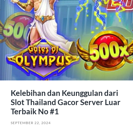
Kelebihan dan Keunggulan dari
Slot Thailand Gacor Server Luar
Terbaik No #1
SEPTEMBER 22, 2024