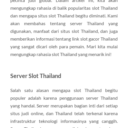
pecinta judi global. Dalam artikel ini, kita akan
mengungkap rahasia di balik popularitas slot Thailand
dan mengapa situs slot Thailand begitu diminati. Kami
akan membahas tentang server Thailand yang
digunakan, manfaat dari situs slot Thailand, dan juga
memberikan informasi tentang link slot gacor Thailand
yang sangat dicari oleh para pemain. Mari kita mulai
mengungkap rahasia slot Thailand yang menarik ini!
Server Slot Thailand
Salah satu alasan mengapa slot Thailand begitu
populer adalah karena penggunaan server Thailand
yang handal. Server merupakan bagian inti dari setiap
situs judi online, dan Thailand telah terkenal karena
infrastruktur teknologi informasinya yang canggih.