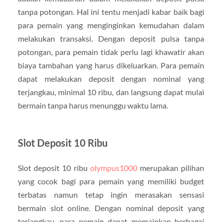
tanpa potongan. Hal ini tentu menjadi kabar baik bagi
para pemain yang menginginkan kemudahan dalam
melakukan transaksi. Dengan deposit pulsa tanpa
potongan, para pemain tidak perlu lagi khawatir akan
biaya tambahan yang harus dikeluarkan. Para pemain
dapat melakukan deposit dengan nominal yang
terjangkau, minimal 10 ribu, dan langsung dapat mulai
bermain tanpa harus menunggu waktu lama.
Slot Deposit 10 Ribu
Slot deposit 10 ribu
olympus1000
merupakan pilihan
yang cocok bagi para pemain yang memiliki budget
terbatas namun tetap ingin merasakan sensasi
bermain slot online. Dengan nominal deposit yang
terjangkau, para pemain dapat memainkan berbagai