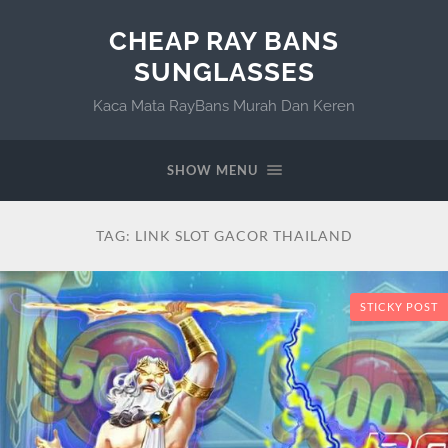
CHEAP RAY BANS
SUNGLASSES
Kaca Mata RayBans Murah Dan Keren
SHOW MENU
TAG:
LINK SLOT GACOR THAILAND
STICKY POST