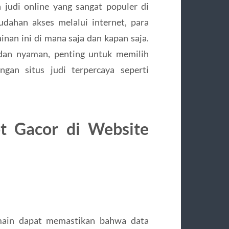
 judi online yang sangat populer di
dahan akses melalui internet, para
an ini di mana saja dan kapan saja.
an nyaman, penting untuk memilih
gan situs judi terpercaya seperti
ot Gacor di Website
main dapat memastikan bahwa data