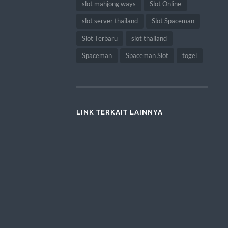
slot mahjong ways
Slot Online
slot server thailand
Slot Spaceman
Slot Terbaru
slot thailand
Spaceman
Spaceman Slot
togel
LINK TERKAIT LAINNYA