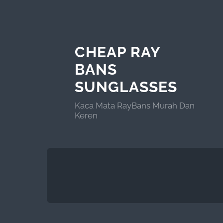
CHEAP RAY
BANS
SUNGLASSES
Kaca Mata RayBans Murah Dan
Keren