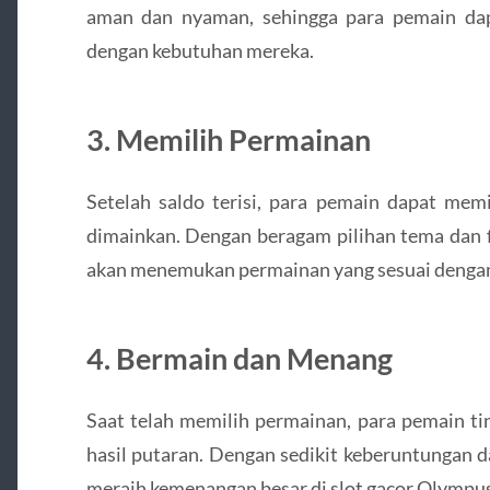
aman dan nyaman, sehingga para pemain dap
dengan kebutuhan mereka.
3. Memilih Permainan
Setelah saldo terisi, para pemain dapat memi
dimainkan. Dengan beragam pilihan tema dan fi
akan menemukan permainan yang sesuai dengan 
4. Bermain dan Menang
Saat telah memilih permainan, para pemain ti
hasil putaran. Dengan sedikit keberuntungan da
meraih kemenangan besar di slot gacor Olympu