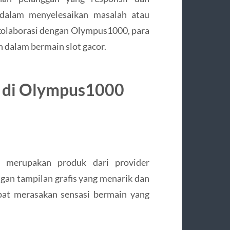
dalam menyelesaikan masalah atau
kolaborasi dengan Olympus1000, para
 dalam bermain slot gacor.
or di Olympus1000
 merupakan produk dari provider
ngan tampilan grafis yang menarik dan
apat merasakan sensasi bermain yang