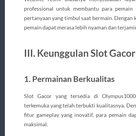
professional untuk membantu para pemain 
pertanyaan yang timbul saat bermain. Dengan 
pemain dapat merasa lebih nyaman dan terjamin
III. Keunggulan Slot Gac
1. Permainan Berkualitas
Slot Gacor yang tersedia di Olympus1000
terkemuka yang telah terbukti kualitasnya. De
fitur gameplay yang inovatif, para pemain d
maksimal.