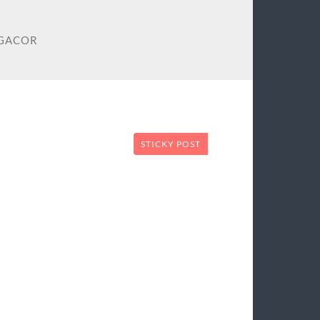
NGACOR
STICKY POST