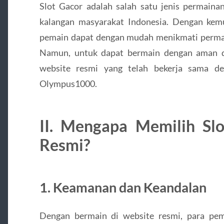
Slot Gacor adalah salah satu jenis permainan
kalangan masyarakat Indonesia. Dengan kemu
pemain dapat dengan mudah menikmati permain
Namun, untuk dapat bermain dengan aman d
website resmi yang telah bekerja sama den
Olympus1000.
II. Mengapa Memilih Sl
Resmi?
1. Keamanan dan Keandalan
Dengan bermain di website resmi, para pe