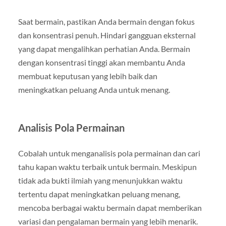
Saat bermain, pastikan Anda bermain dengan fokus
dan konsentrasi penuh. Hindari gangguan eksternal
yang dapat mengalihkan perhatian Anda. Bermain
dengan konsentrasi tinggi akan membantu Anda
membuat keputusan yang lebih baik dan
meningkatkan peluang Anda untuk menang.
Analisis Pola Permainan
Cobalah untuk menganalisis pola permainan dan cari
tahu kapan waktu terbaik untuk bermain. Meskipun
tidak ada bukti ilmiah yang menunjukkan waktu
tertentu dapat meningkatkan peluang menang,
mencoba berbagai waktu bermain dapat memberikan
variasi dan pengalaman bermain yang lebih menarik.