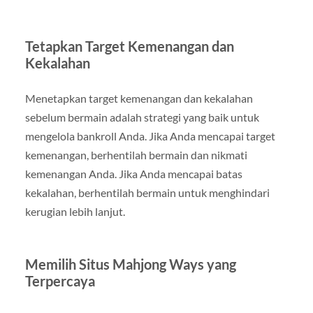
Tetapkan Target Kemenangan dan
Kekalahan
Menetapkan target kemenangan dan kekalahan
sebelum bermain adalah strategi yang baik untuk
mengelola bankroll Anda. Jika Anda mencapai target
kemenangan, berhentilah bermain dan nikmati
kemenangan Anda. Jika Anda mencapai batas
kekalahan, berhentilah bermain untuk menghindari
kerugian lebih lanjut.
Memilih Situs Mahjong Ways yang
Terpercaya