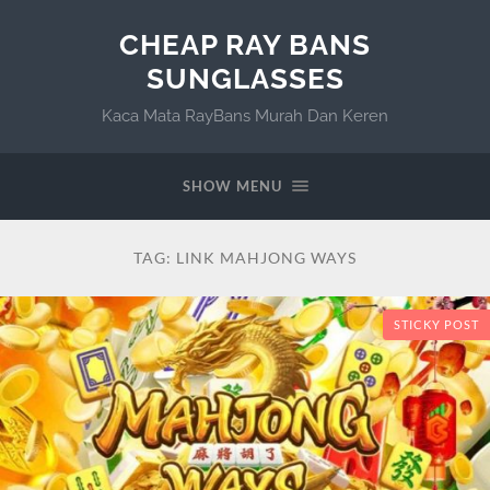
CHEAP RAY BANS
SUNGLASSES
Kaca Mata RayBans Murah Dan Keren
SHOW MENU
TAG:
LINK MAHJONG WAYS
STICKY POST