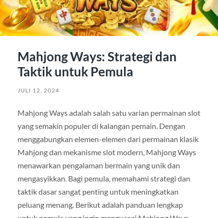
Mahjong Ways: Strategi dan
Taktik untuk Pemula
JULI 12, 2024
Mahjong Ways adalah salah satu varian permainan slot
yang semakin populer di kalangan pemain. Dengan
menggabungkan elemen-elemen dari permainan klasik
Mahjong dan mekanisme slot modern, Mahjong Ways
menawarkan pengalaman bermain yang unik dan
mengasyikkan. Bagi pemula, memahami strategi dan
taktik dasar sangat penting untuk meningkatkan
peluang menang. Berikut adalah panduan lengkap
untuk pemula yang ingin menguasai Mahjong Ways.