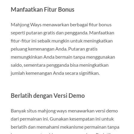
Manfaatkan Fitur Bonus
Mahjong Ways menawarkan berbagai fitur bonus
seperti putaran gratis dan pengganda. Manfaatkan
fitur-fitur ini sebaik mungkin untuk meningkatkan
peluang kemenangan Anda. Putaran gratis
memungkinkan Anda bermain tanpa menggunakan
saldo, sementara pengganda bisa meningkatkan
jumlah kemenangan Anda secara signifikan.
Berlatih dengan Versi Demo
Banyak situs mahjong ways menawarkan versi demo
dari permainan ini. Gunakan kesempatan ini untuk
berlatih dan memahami mekanisme permainan tanpa