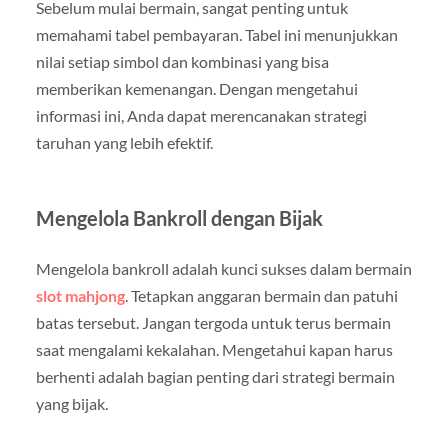
Sebelum mulai bermain, sangat penting untuk
memahami tabel pembayaran. Tabel ini menunjukkan
nilai setiap simbol dan kombinasi yang bisa
memberikan kemenangan. Dengan mengetahui
informasi ini, Anda dapat merencanakan strategi
taruhan yang lebih efektif.
Mengelola Bankroll dengan Bijak
Mengelola bankroll adalah kunci sukses dalam bermain
slot mahjong
. Tetapkan anggaran bermain dan patuhi
batas tersebut. Jangan tergoda untuk terus bermain
saat mengalami kekalahan. Mengetahui kapan harus
berhenti adalah bagian penting dari strategi bermain
yang bijak.