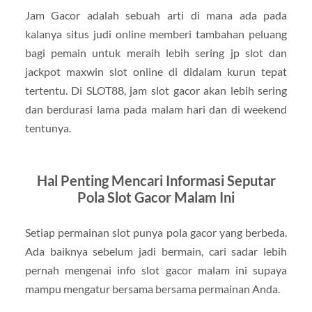
Jam Gacor adalah sebuah arti di mana ada pada
kalanya situs judi online memberi tambahan peluang
bagi pemain untuk meraih lebih sering jp slot dan
jackpot maxwin slot online di didalam kurun tepat
tertentu. Di SLOT88, jam slot gacor akan lebih sering
dan berdurasi lama pada malam hari dan di weekend
tentunya.
Hal Penting Mencari Informasi Seputar
Pola Slot Gacor Malam Ini
Setiap permainan slot punya pola gacor yang berbeda.
Ada baiknya sebelum jadi bermain, cari sadar lebih
pernah mengenai info slot gacor malam ini supaya
mampu mengatur bersama bersama permainan Anda.