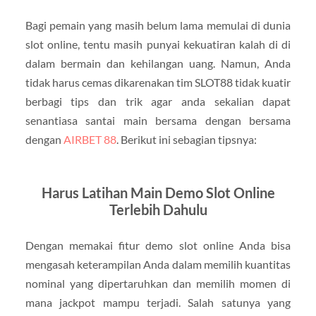
Bagi pemain yang masih belum lama memulai di dunia
slot online, tentu masih punyai kekuatiran kalah di di
dalam bermain dan kehilangan uang. Namun, Anda
tidak harus cemas dikarenakan tim SLOT88 tidak kuatir
berbagi tips dan trik agar anda sekalian dapat
senantiasa santai main bersama dengan bersama
dengan
AIRBET 88
. Berikut ini sebagian tipsnya:
Harus Latihan Main Demo Slot Online
Terlebih Dahulu
Dengan memakai fitur demo slot online Anda bisa
mengasah keterampilan Anda dalam memilih kuantitas
nominal yang dipertaruhkan dan memilih momen di
mana jackpot mampu terjadi. Salah satunya yang