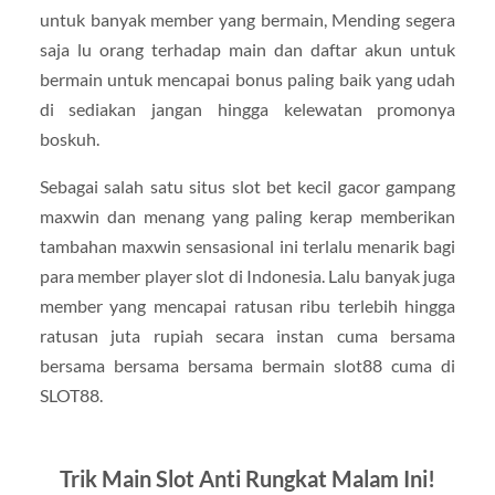
untuk banyak member yang bermain, Mending segera
saja lu orang terhadap main dan daftar akun untuk
bermain untuk mencapai bonus paling baik yang udah
di sediakan jangan hingga kelewatan promonya
boskuh.
Sebagai salah satu situs slot bet kecil gacor gampang
maxwin dan menang yang paling kerap memberikan
tambahan maxwin sensasional ini terlalu menarik bagi
para member player slot di Indonesia. Lalu banyak juga
member yang mencapai ratusan ribu terlebih hingga
ratusan juta rupiah secara instan cuma bersama
bersama bersama bersama bermain slot88 cuma di
SLOT88.
Trik Main Slot Anti Rungkat Malam Ini!