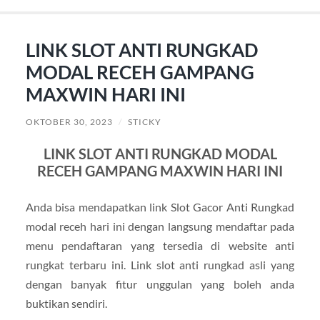
LINK SLOT ANTI RUNGKAD
MODAL RECEH GAMPANG
MAXWIN HARI INI
OKTOBER 30, 2023
/
STICKY
LINK SLOT ANTI RUNGKAD MODAL
RECEH GAMPANG MAXWIN HARI INI
Anda bisa mendapatkan link Slot Gacor Anti Rungkad
modal receh hari ini dengan langsung mendaftar pada
menu pendaftaran yang tersedia di website anti
rungkat terbaru ini. Link slot anti rungkad asli yang
dengan banyak fitur unggulan yang boleh anda
buktikan sendiri.