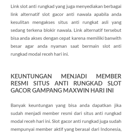
Link slot anti rungkad yang juga menyediakan berbagai
link alternatif slot gacor anti nawala apabila anda
kesulitan mengakses situs anti rungkat asli yang
sedang terkena blokir nawala. Link alternatif tersebut
bisa anda akses dengan cepat karena memiliki banwith
besar agar anda nyaman saat bermain slot anti
rungkad modal receh hari ini.
KEUNTUNGAN MENJADI MEMBER
RESMI SITUS ANTI RUNGKAD SLOT
GACOR GAMPANG MAXWIN HARI INI
Banyak keuntungan yang bisa anda dapatkan jika
sudah menjadi member resmi dari situs anti rungkad
modal receh hari ini. Slot gacor anti rungkad juga sudah
mempunyai member aktif yang berasal dari Indonesia,