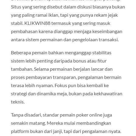
Situs yang sering disebut dalam diskusi biasanya bukan
yang paling ramai iklan, tapi yang punya rekam jejak
stabil. KLIKWIN88 termasuk yang sering masuk
pembahasan karena dianggap menjaga keseimbangan
antara sistem permainan dan pengelolaan transaksi.
Beberapa pemain bahkan menganggap stabilitas
sistem lebih penting daripada bonus atau fitur
tambahan. Selama permainan berjalan lancar dan
proses pembayaran transparan, pengalaman bermain
terasa lebih nyaman. Fokus pun bisa kembali ke
strategi dan dinamika meja, bukan pada kekhawatiran
teknis.
Tanpa disadari, standar pemain poker online juga
semakin matang. Mereka mulai membandingkan
platform bukan dari janji, tapi dari pengalaman nyata.