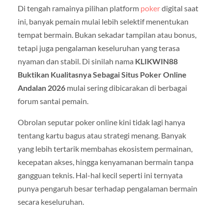
Di tengah ramainya pilihan platform
poker
digital saat
ini, banyak pemain mulai lebih selektif menentukan
tempat bermain. Bukan sekadar tampilan atau bonus,
tetapi juga pengalaman keseluruhan yang terasa
nyaman dan stabil. Di sinilah nama
KLIKWIN88
Buktikan Kualitasnya Sebagai Situs Poker Online
Andalan 2026
mulai sering dibicarakan di berbagai
forum santai pemain.
Obrolan seputar poker online kini tidak lagi hanya
tentang kartu bagus atau strategi menang. Banyak
yang lebih tertarik membahas ekosistem permainan,
kecepatan akses, hingga kenyamanan bermain tanpa
gangguan teknis. Hal-hal kecil seperti ini ternyata
punya pengaruh besar terhadap pengalaman bermain
secara keseluruhan.