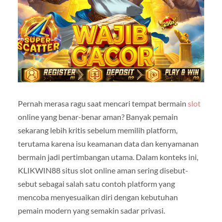
Pernah merasa ragu saat mencari tempat bermain
slot
online yang benar-benar aman? Banyak pemain
sekarang lebih kritis sebelum memilih platform,
terutama karena isu keamanan data dan kenyamanan
bermain jadi pertimbangan utama. Dalam konteks ini,
KLIKWIN88 situs slot online aman sering disebut-
sebut sebagai salah satu contoh platform yang
mencoba menyesuaikan diri dengan kebutuhan
pemain modern yang semakin sadar privasi.