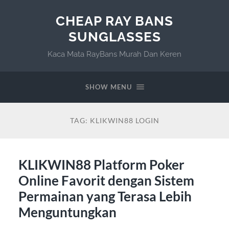
CHEAP RAY BANS
SUNGLASSES
Kaca Mata RayBans Murah Dan Keren
SHOW MENU
TAG:
KLIKWIN88 LOGIN
KLIKWIN88 Platform Poker
Online Favorit dengan Sistem
Permainan yang Terasa Lebih
Menguntungkan