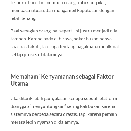
terburu-buru. Ini memberi ruang untuk berpikir,
membaca situasi, dan mengambil keputusan dengan
lebih tenang.
Bagi sebagian orang, hal seperti ini justru menjadi nilai
tambah. Karena pada akhirnya, poker bukan hanya
soal hasil akhir, tapi juga tentang bagaimana menikmati
setiap proses di dalamnya.
Memahami Kenyamanan sebagai Faktor
Utama
Jika ditarik lebih jauh, alasan kenapa sebuah platform
dianggap “menguntungkan” sering kali bukan karena
sistemnya berbeda secara drastis, tapi karena pemain
merasa lebih nyaman di dalamnya.