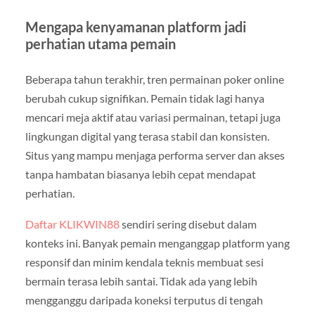
Mengapa kenyamanan platform jadi
perhatian utama pemain
Beberapa tahun terakhir, tren permainan poker online
berubah cukup signifikan. Pemain tidak lagi hanya
mencari meja aktif atau variasi permainan, tetapi juga
lingkungan digital yang terasa stabil dan konsisten.
Situs yang mampu menjaga performa server dan akses
tanpa hambatan biasanya lebih cepat mendapat
perhatian.
Daftar KLIKWIN88
sendiri sering disebut dalam
konteks ini. Banyak pemain menganggap platform yang
responsif dan minim kendala teknis membuat sesi
bermain terasa lebih santai. Tidak ada yang lebih
mengganggu daripada koneksi terputus di tengah