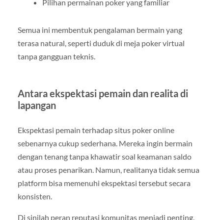
Pilihan permainan poker yang familiar
Semua ini membentuk pengalaman bermain yang
terasa natural, seperti duduk di meja poker virtual
tanpa gangguan teknis.
Antara ekspektasi pemain dan realita di
lapangan
Ekspektasi pemain terhadap situs poker online
sebenarnya cukup sederhana. Mereka ingin bermain
dengan tenang tanpa khawatir soal keamanan saldo
atau proses penarikan. Namun, realitanya tidak semua
platform bisa memenuhi ekspektasi tersebut secara
konsisten.
Di sinilah peran reputasi komunitas menjadi penting.