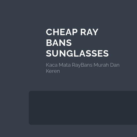
CHEAP RAY
BANS
SUNGLASSES
Kaca Mata RayBans Murah Dan
Keren