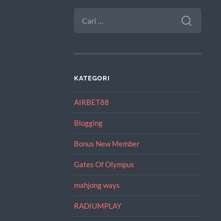
CARI
UNTUK:
KATEGORI
AIRBET88
Blogging
Bonus New Member
Gates Of Olympus
mahjong ways
RADIUMPLAY