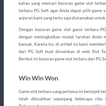
kalian yang mencari bocoran game slot terba
terbaru PG Soft agar Anda dapat pilih game 
anjuran kami yang tentu saja diutamakan untuk
Dengan bocoran game slot gacor terbaru PG
dengan meningkatkan modal taruhan Anda m
banyak. Karena itu, di artikel ini kami membe
dari PG Soft buat dimainkan di web Slot Te
Berikut ini bocoran game slot terbaru dari PG So
Win Win Won
Game slot terbaru yang pertama ini bertopik he
telah dikisahkan sepanjang beberapa ribu