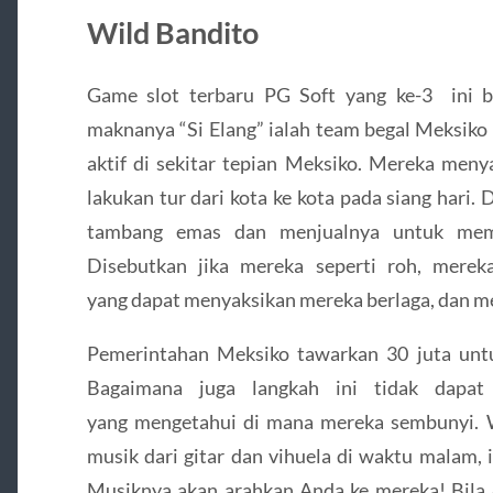
Wild Bandito
Game slot terbaru PG Soft yang ke-3 ini b
maknanya “Si Elang” ialah team begal Meksiko
aktif di sekitar tepian Meksiko. Mereka meny
lakukan tur dari kota ke kota pada siang hari
tambang emas dan menjualnya untuk memp
Disebutkan jika mereka seperti roh, merek
yang dapat menyaksikan mereka berlaga, dan m
Pemerintahan Meksiko tawarkan 30 juta untu
Bagaimana juga langkah ini tidak dapat
yang mengetahui di mana mereka sembunyi. 
musik dari gitar dan vihuela di waktu malam,
Musiknya akan arahkan Anda ke mereka! Bila 