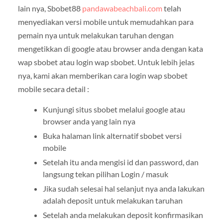
lain nya, Sbobet88
pandawabeachbali.com
telah
menyediakan versi mobile untuk memudahkan para
pemain nya untuk melakukan taruhan dengan
mengetikkan di google atau browser anda dengan kata
wap sbobet atau login wap sbobet. Untuk lebih jelas
nya, kami akan memberikan cara login wap sbobet
mobile secara detail :
Kunjungi situs sbobet melalui google atau
browser anda yang lain nya
Buka halaman link alternatif sbobet versi
mobile
Setelah itu anda mengisi id dan password, dan
langsung tekan pilihan Login / masuk
Jika sudah selesai hal selanjut nya anda lakukan
adalah deposit untuk melakukan taruhan
Setelah anda melakukan deposit konfirmasikan