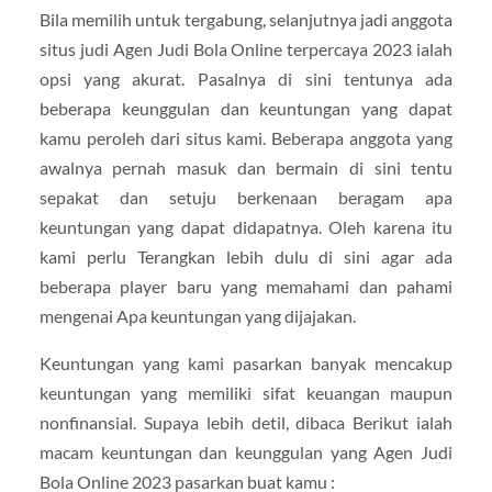
Bila memilih untuk tergabung, selanjutnya jadi anggota
situs judi Agen Judi Bola Online terpercaya 2023 ialah
opsi yang akurat. Pasalnya di sini tentunya ada
beberapa keunggulan dan keuntungan yang dapat
kamu peroleh dari situs kami. Beberapa anggota yang
awalnya pernah masuk dan bermain di sini tentu
sepakat dan setuju berkenaan beragam apa
keuntungan yang dapat didapatnya. Oleh karena itu
kami perlu Terangkan lebih dulu di sini agar ada
beberapa player baru yang memahami dan pahami
mengenai Apa keuntungan yang dijajakan.
Keuntungan yang kami pasarkan banyak mencakup
keuntungan yang memiliki sifat keuangan maupun
nonfinansial. Supaya lebih detil, dibaca Berikut ialah
macam keuntungan dan keunggulan yang Agen Judi
Bola Online 2023 pasarkan buat kamu :