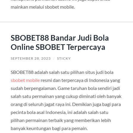
mainkan melalui sbobet mobile.
SBOBET88 Bandar Judi Bola
Online SBOBET Terpercaya
SEPTEMBER 28, 2023
/
STICKY
SBOBET88 adalah salah satu pilihan situs judi bola
sbobet mobile
resmi dan terpercaya di Indonesia yang
sudah berpengalaman. Game taruhan bola sendiri jadi
salah satu permainan yang cukup diminati oleh banyak
orang di seluruh jagat raya ini. Demikian juga bagi para
pecinta bola asal Indonesia, ini adalah salah satu
pilihan permainan terbaik yang memberikan lebih
banyak keuntungan bagi para pemain.