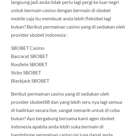
langsung jadi anda tidak perlu lagi pergi ke luar negri
untuk bermain casino dengan bermain di sbobet
mobile saja itu membuat anda lebih fleksibel lagi
bukan? Berikut permainan casino yang di sediakan oleh
provider sbobet indonesia :
SBOBET Casino
Baccarat SBOBET
Roullete SBOBET
Sicbo SBOBET
Blackjack SBOBET
Berikut permainan casino yang di sediakan oleh
provider sbobet88 dan yang lebih seru nya lagi semua
di hadirkan secara live, sangat menarik untuk di coba
bukan? Ayo bergabung bersama kami agen sbobet
indonesia apabila anda lebih suka bermain di
handphone permainan casino ini juga dapat anda