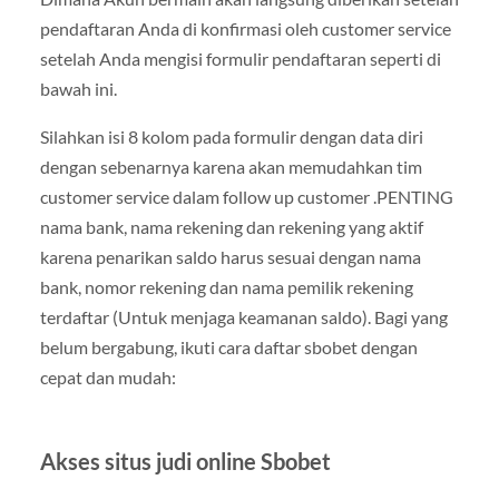
pendaftaran Anda di konfirmasi oleh customer service
setelah Anda mengisi formulir pendaftaran seperti di
bawah ini.
Silahkan isi 8 kolom pada formulir dengan data diri
dengan sebenarnya karena akan memudahkan tim
customer service dalam follow up customer .PENTING
nama bank, nama rekening dan rekening yang aktif
karena penarikan saldo harus sesuai dengan nama
bank, nomor rekening dan nama pemilik rekening
terdaftar (Untuk menjaga keamanan saldo). Bagi yang
belum bergabung, ikuti cara daftar sbobet dengan
cepat dan mudah:
Akses situs judi online Sbobet