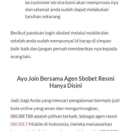
ke customer service kami akan memproses nya
dan selamat anda sudah dapat melakukan
taruhan sekarang
Berikut panduan login sbobet melalui mobile dan
setelah anda sudah mempunyai id harap di simpan
baik-baik dan jangan pernah memberikan nya kepada
orang lain.
Ayo Join Bersama Agen Sbobet Resmi
Hanya Disini
Jadi, bagi Anda yang mencari pengalaman bermain judi
bola online yang aman dan menguntungkan,
SBOBET88 adalah pilihan terbaik. Sebagai agen resmi
SBOBET
Mobile di Indonesia, mereka menawarkan