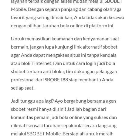
layanan terbaik dengan akses mudah melalui SBOBET
Mobile. Dengan sejarah panjang dan cabang olahraga
favorit yang sering dimainkan, Anda tidak akan kecewa
dengan pilihan taruhan bola online di platform ini.
Untuk memastikan keamanan dan kenyamanan saat
bermain, jangan lupa kunjungi link alternatif sbobet
agar Anda dapat mengakses situs ini tanpa kendala
atau blokir internet. Dan untuk cara login judi bola
sbobet terbaru anti blokir, tim dukungan pelanggan
profesional dari SBOBET88 siap membantu Anda
setiap saat.
Jadi tunggu apa lagi? Ayo bergabung bersama agen
sbobet resmi hanya di sini! Jadilah bagian dari
komunitas pemain judi bola online yang sukses dan
nikmati sensasi taruhan sepakbola secara langsung
melalui SBOBET Mobile. Bersiaplah untuk meraih