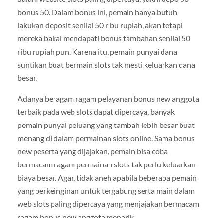
bonus 50. Dalam bonus ini, pemain hanya butuh
lakukan deposit senilai 50 ribu rupiah, akan tetapi
mereka bakal mendapati bonus tambahan senilai 50
ribu rupiah pun. Karena itu, pemain punyai dana
suntikan buat bermain slots tak mesti keluarkan dana
besar.
Adanya beragam ragam pelayanan bonus new anggota
terbaik pada web slots dapat dipercaya, banyak
pemain punyai peluang yang tambah lebih besar buat
menang di dalam permainan slots online. Sama bonus
new peserta yang dijajakan, pemain bisa coba
bermacam ragam permainan slots tak perlu keluarkan
biaya besar. Agar, tidak aneh apabila beberapa pemain
yang berkeinginan untuk tergabung serta main dalam
web slots paling dipercaya yang menjajakan bermacam
ragam bonus new anggota menarik.