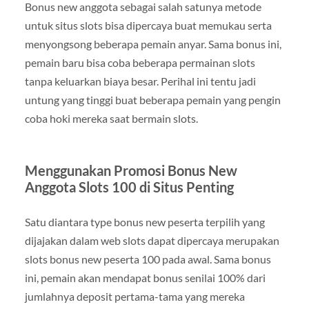
Bonus new anggota sebagai salah satunya metode
untuk situs slots bisa dipercaya buat memukau serta
menyongsong beberapa pemain anyar. Sama bonus ini,
pemain baru bisa coba beberapa permainan slots
tanpa keluarkan biaya besar. Perihal ini tentu jadi
untung yang tinggi buat beberapa pemain yang pengin
coba hoki mereka saat bermain slots.
Menggunakan Promosi Bonus New
Anggota Slots 100 di Situs Penting
Satu diantara type bonus new peserta terpilih yang
dijajakan dalam web slots dapat dipercaya merupakan
slots bonus new peserta 100 pada awal. Sama bonus
ini, pemain akan mendapat bonus senilai 100% dari
jumlahnya deposit pertama-tama yang mereka