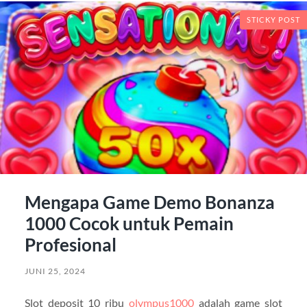
STICKY POST
Mengapa Game Demo Bonanza
1000 Cocok untuk Pemain
Profesional
JUNI 25, 2024
Slot deposit 10 ribu
olympus1000
adalah game slot