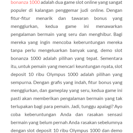
bonanza 1000
adalah dua game slot online yang sangat
populer di kalangan penggemar judi online. Dengan
fitur-fitur menarik dan tawaran bonus yang
menggiurkan, kedua game ini menawarkan
pengalaman bermain yang seru dan menghibur. Bagi
mereka yang ingin mencoba keberuntungan mereka
tanpa perlu mengeluarkan banyak uang, demo slot
bonanza 1000 adalah pilihan yang tepat. Sementara
itu, untuk pemain yang mencari keuntungan nyata, slot
deposit 10 ribu Olympus 1000 adalah pilihan yang
sempurna. Dengan grafis yang indah, fitur bonus yang
menggiurkan, dan gameplay yang seru, kedua game ini
pasti akan memberikan pengalaman bermain yang tak
terlupakan bagi para pemain. Jadi, tunggu apalagi? Ayo
coba keberuntungan Anda dan rasakan sensasi
bermain yang belum pernah Anda rasakan sebelumnya
dengan slot deposit 10 ribu Olympus 1000 dan demo