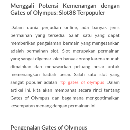
Menggali Potensi Kemenangan dengan
Gates of Olympus: Slot88 Terpopuler
Dalam dunia perjudian online, ada banyak jenis
permainan yang tersedia. Salah satu yang dapat
memberikan pengalaman bermain yang mengesankan
adalah permainan slot. Slot merupakan permainan
yang sangat digemari oleh banyak orang karena mudah
dimainkan dan menawarkan peluang besar untuk
memenangkan hadiah besar. Salah satu slot yang
sangat populer adalah
rtp gates of olympus
Dalam
artikel ini, kita akan membahas secara rinci tentang
Gates of Olympus dan bagaimana mengoptimalkan
kesempatan menang dengan permainan ini.
Pengenalan Gates of Olympus