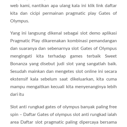
web kami, nantikan apa ulang kala ini klik link daftar
kita dan cicipi permainan pragmatic play Gates of
Olympus.
Yang ini langsung dikenal sebagai slot demo aplikasi
Pragmatic Play dikarenakan kombinasi pemandangan
dan suaranya dan sebenarnya slot Gates of Olympus
mengingati kita terhadap games terbaik Sweet
Bonanza yang disebut judi slot yang sangatlah baik.
Sesudah mainkan dan mengetes slot online ini secara
ekstensif kala sebelum saat dikeluarkan, kita cuma
mampu mengaitkan kecuali kita menyenanginya lebih
dari itu
Slot anti rungkad gates of olympus banyak paling free
spin – Daftar Gates of olympus slot anti rungkad ialah
area Daftar slot pragmatic paling dipercaya bersama