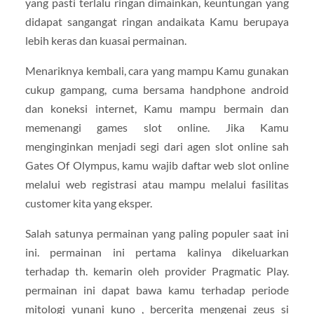
yang pasti terlalu ringan dimainkan, keuntungan yang
didapat sangangat ringan andaikata Kamu berupaya
lebih keras dan kuasai permainan.
Menariknya kembali, cara yang mampu Kamu gunakan
cukup gampang, cuma bersama handphone android
dan koneksi internet, Kamu mampu bermain dan
memenangi games slot online. Jika Kamu
menginginkan menjadi segi dari agen slot online sah
Gates Of Olympus, kamu wajib daftar web slot online
melalui web registrasi atau mampu melalui fasilitas
customer kita yang eksper.
Salah satunya permainan yang paling populer saat ini
ini. permainan ini pertama kalinya dikeluarkan
terhadap th. kemarin oleh provider Pragmatic Play.
permainan ini dapat bawa kamu terhadap periode
mitologi yunani kuno , bercerita mengenai zeus si