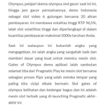
Olympus, pelajari skema olympus slot gacor saat ini ini,
hingga jam gacor permainannya. demo Indonesia
sebagai slot video 6 gulungan bersama 20 aliran
pembayaran. Ini membawa votalitas tinggi RTP 96,5%,
ialah slot volatilitas tinggi dan diperlengkapi di dalam
kuantitas pembayaran maksimal 5000x taruhan Anda.
Saat ini walaupun ini bukanlah angka yang
mengagetkan, ini ialah angka yang sangatlah baik dan
memberi dasar yang kuat untuk memicu mesin slot.
Gates of Olympus demo aplikasi ialah sambutan
selamat tiba dari Pragmatic Play ke mesin slot bersama
sebagian proses flips yang udah mereka lempar yang
paling kita cicipi dikala bermain. Slot gates of
olympus kelihatan dan kedengar bagus dan ini adalah
mesin slot terbaik yang di-launching Pragmatic akhir-
akhir ini.