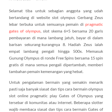
Selamat tiba untuk sebagian anggota yang udah
bertandang di website slot olympus Gerbang Zeus
lebar terbuka untuk semuanya pemain di
pragmatic
gates of olympus
, slot skema 6×5 bersama 20 garis
pembayaran di mana lambang jatuh, bayar di dalam
barisan sekurang-kurangnya 8. Hadiah Zeus ialah
empat lambang pengali hingga 500x. Memasuk
Gunung Olympus di ronde Free Spins bersama 15 spin
gratis di mana semua pengali dipertambah, memberi
tambahan pemain kemenangan yang hebat.
Untuk pengalaman bermain yang semakin menarik
pasti saja banyak siasat dan tips cara bermain olympus
slot online pragmatic play Gates of Olympus yang
tersebar di komunitas atau internet. Beberapa slotter
wajib membaca siasat dan tips cara bermain Gates of