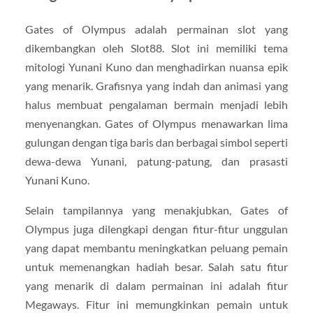
Gates of Olympus adalah permainan slot yang
dikembangkan oleh Slot88. Slot ini memiliki tema
mitologi Yunani Kuno dan menghadirkan nuansa epik
yang menarik. Grafisnya yang indah dan animasi yang
halus membuat pengalaman bermain menjadi lebih
menyenangkan. Gates of Olympus menawarkan lima
gulungan dengan tiga baris dan berbagai simbol seperti
dewa-dewa Yunani, patung-patung, dan prasasti
Yunani Kuno.
Selain tampilannya yang menakjubkan, Gates of
Olympus juga dilengkapi dengan fitur-fitur unggulan
yang dapat membantu meningkatkan peluang pemain
untuk memenangkan hadiah besar. Salah satu fitur
yang menarik di dalam permainan ini adalah fitur
Megaways. Fitur ini memungkinkan pemain untuk