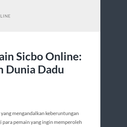
LINE
in Sicbo Online:
am Dunia Dadu
an yang mengandalkan keberuntungan
gi para pemain yang ingin memperoleh