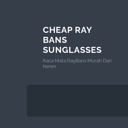
CHEAP RAY
BANS
SUNGLASSES
Kaca Mata RayBans Murah Dan
Keren