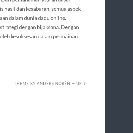
sis hasil dan kesabaran, semua aspek
an dalam dunia dadu online.
n strategi dengan bijaksana. Dengan
roleh kesuksesan dalam permainan
THEME BY
ANDERS NORÉN
—
UP ↑