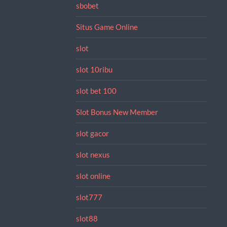
sbobet
Situs Game Online
slot
slot 10ribu
slot bet 100
Slot Bonus New Member
slot gacor
slot nexus
slot online
slot777
slot88