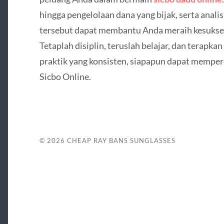
hingga pengelolaan dana yang bijak, serta anali
tersebut dapat membantu Anda meraih kesukses
Tetaplah disiplin, teruslah belajar, dan terapka
praktik yang konsisten, siapapun dapat mempe
Sicbo Online.
© 2026
CHEAP RAY BANS SUNGLASSES