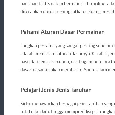
panduan taktis dalam bermain sicbo online, ada
diterapkan untuk meningkatkan peluang merai
Pahami Aturan Dasar Permainan
Langkah pertama yang sangat penting sebelum 
adalah memahami aturan dasarnya. Ketahui jenis
hasil dari lemparan dadu, dan bagaimana cara
dasar-dasar ini akan membantu Anda dalam mer
Pelajari Jenis-Jenis Taruhan
Sicbo menawarkan berbagai jenis taruhan yang d
total nilai dadu hingga memprediksi pola angka