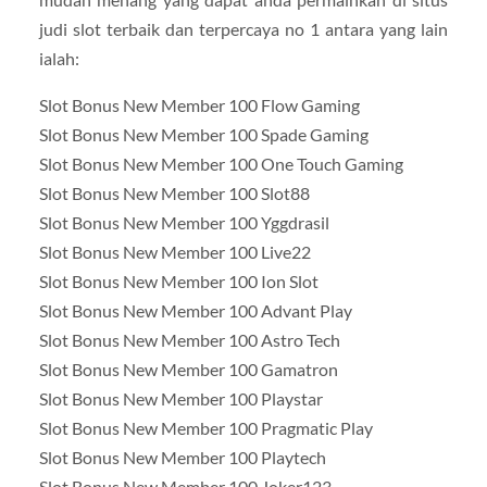
judi slot terbaik dan terpercaya no 1 antara yang lain
ialah:
Slot Bonus New Member 100 Flow Gaming
Slot Bonus New Member 100 Spade Gaming
Slot Bonus New Member 100 One Touch Gaming
Slot Bonus New Member 100 Slot88
Slot Bonus New Member 100 Yggdrasil
Slot Bonus New Member 100 Live22
Slot Bonus New Member 100 Ion Slot
Slot Bonus New Member 100 Advant Play
Slot Bonus New Member 100 Astro Tech
Slot Bonus New Member 100 Gamatron
Slot Bonus New Member 100 Playstar
Slot Bonus New Member 100 Pragmatic Play
Slot Bonus New Member 100 Playtech
Slot Bonus New Member 100 Joker123