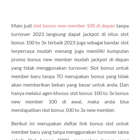
Main judi
slot bonus new member 100 di depan
tanpa
turnover 2023 langsung dapat jackpot di situs slot
bonus 100 to 3x terbaik 2023 juga sebagai bandar slot
terpercaya mudah menang juga memiliki kumpulan
promo bonus new member mudah jackpot di depan
yang tidak menggunakan turnover. Slot bonus untuk
member baru tanpa TO merupakan bonus yang tidak
akan memberikan beban yang besar untuk anda. Dan
hanya melalui agen khusus slot bonus 100 to 3x bonus
new member 100 di awal, maka anda bisa
mendapatkan slot bonus 100 to 3x new member.
Berikut ini merupakan daftar link bonus slot untuk
member baru yang tanpa menggunakan turnover sama