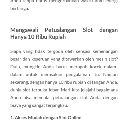
Anda tanpa harus mengorbankan waktu atau energi
berharga.
Mengawali Petualangan Slot dengan
Hanya 10 Ribu Rupiah
Siapa yang tidak tergoda oleh sensasi kemenangan
besar dan keseruan yang ditawarkan oleh mesin slot?
Dulu, mungkin Anda harus merogoh kocek dalam-
dalam untuk merasakan pengalaman itu. Namun
sekarang, dengan hanya 10 ribu rupiah di tangan Anda,
dunia slot terbuka lebar. Mari kita jelajahi bagaimana
Anda bisa memulai petualangan slot Anda dengan
biaya yang sangat terjangkau.
1. Akses Mudah dengan Slot Online