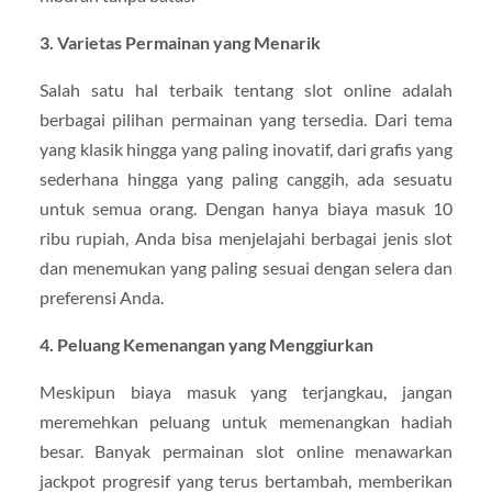
3. Varietas Permainan yang Menarik
Salah satu hal terbaik tentang slot online adalah
berbagai pilihan permainan yang tersedia. Dari tema
yang klasik hingga yang paling inovatif, dari grafis yang
sederhana hingga yang paling canggih, ada sesuatu
untuk semua orang. Dengan hanya biaya masuk 10
ribu rupiah, Anda bisa menjelajahi berbagai jenis slot
dan menemukan yang paling sesuai dengan selera dan
preferensi Anda.
4. Peluang Kemenangan yang Menggiurkan
Meskipun biaya masuk yang terjangkau, jangan
meremehkan peluang untuk memenangkan hadiah
besar. Banyak permainan slot online menawarkan
jackpot progresif yang terus bertambah, memberikan