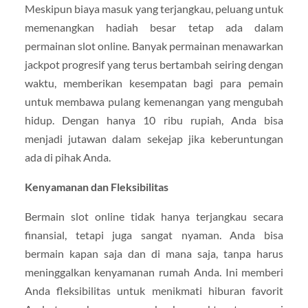
Meskipun biaya masuk yang terjangkau, peluang untuk
memenangkan hadiah besar tetap ada dalam
permainan slot online. Banyak permainan menawarkan
jackpot progresif yang terus bertambah seiring dengan
waktu, memberikan kesempatan bagi para pemain
untuk membawa pulang kemenangan yang mengubah
hidup. Dengan hanya 10 ribu rupiah, Anda bisa
menjadi jutawan dalam sekejap jika keberuntungan
ada di pihak Anda.
Kenyamanan dan Fleksibilitas
Bermain slot online tidak hanya terjangkau secara
finansial, tetapi juga sangat nyaman. Anda bisa
bermain kapan saja dan di mana saja, tanpa harus
meninggalkan kenyamanan rumah Anda. Ini memberi
Anda fleksibilitas untuk menikmati hiburan favorit