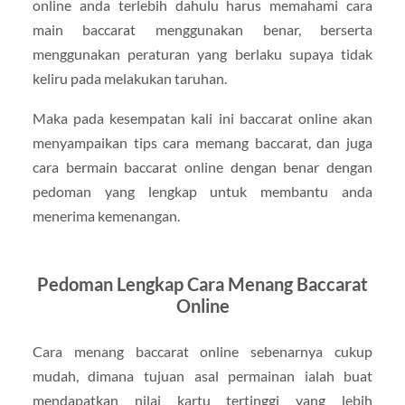
online anda terlebih dahulu harus memahami cara
main baccarat menggunakan benar, berserta
menggunakan peraturan yang berlaku supaya tidak
keliru pada melakukan taruhan.
Maka pada kesempatan kali ini baccarat online akan
menyampaikan tips cara memang baccarat, dan juga
cara bermain baccarat online dengan benar dengan
pedoman yang lengkap untuk membantu anda
menerima kemenangan.
Pedoman Lengkap Cara Menang Baccarat
Online
Cara menang baccarat online sebenarnya cukup
mudah, dimana tujuan asal permainan ialah buat
mendapatkan nilai kartu tertinggi yang lebih