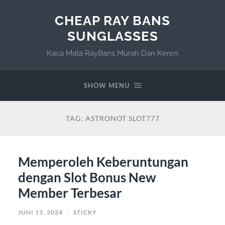
CHEAP RAY BANS
SUNGLASSES
Kaca Mata RayBans Murah Dan Keren
SHOW MENU
TAG:
ASTRONOT SLOT777
Memperoleh Keberuntungan
dengan Slot Bonus New
Member Terbesar
JUNI 13, 2024
/
STICKY