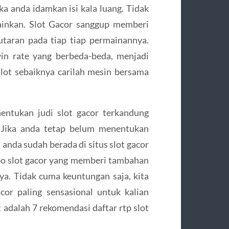
a anda idamkan isi kala luang. Tidak
inkan. Slot Gacor sanggup memberi
taran pada tiap tiap permainannya.
in rate yang berbeda-beda, menjadi
lot sebaiknya carilah mesin bersama
entukan judi slot gacor terkandung
. Jika anda tetap belum menentukan
i anda sudah berada di situs slot gacor
bo slot gacor yang memberi tambahan
a. Tidak cuma keuntungan saja, kita
or paling sensasional untuk kalian
t adalah 7 rekomendasi daftar rtp slot