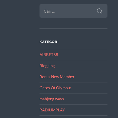
CARI
UNTUK:
KATEGORI
AIRBET88
Blogging
Bonus New Member
Gates Of Olympus
mahjong ways
RADIUMPLAY